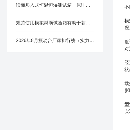
读懂步入式恒温恒湿测试箱：原理与特点解析
不
1
模
规范使用模拟淋雨试验箱有助于获取准确的测试数据
况
2
2026年8月振动台厂家排行榜（实力推荐）
度
对
3
经
状
4
载
影
5
型
实