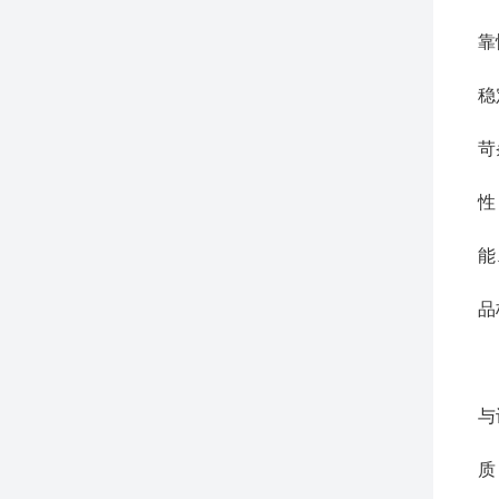
步
靠
1
稳
2
苛
3
性
4
能
5
品
合
1
与
2
质
3