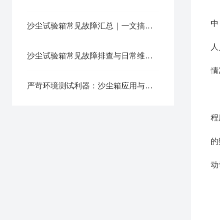
1
中
沙尘试验箱常见故障汇总｜一文搞定排查+维护，告别停机烦恼
2
人
沙尘试验箱常见故障排查与日常维护指南
3
情
严苛环境测试利器：沙尘箱应用与维护全解
现
1
程
2
的
3
动
1
2
3