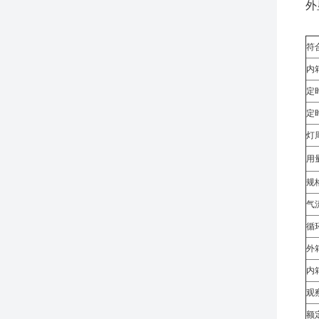
外
符
内
定
定
灯
用
规
气
循
外
内
观
额