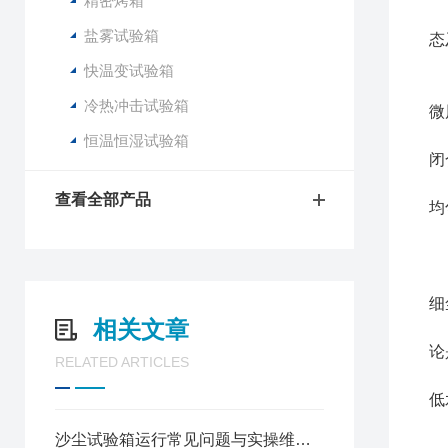
精密烤箱
3
盐雾试验箱
态
快温变试验箱
1
冷热冲击试验箱
微
2
恒温恒湿试验箱
闭
3
查看全部产品
均
军
1
细
相关文章
2
论
RELATED ARTICLES
3
低
沙尘试验箱运行常见问题与实操维护指南
为