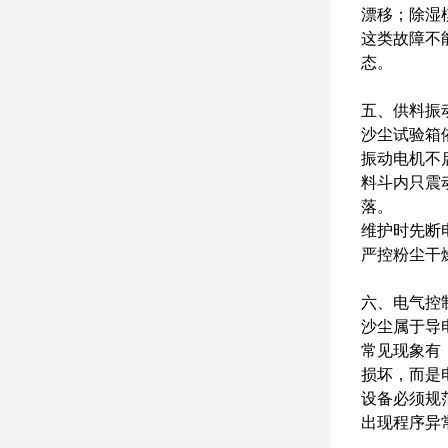
漂移；除湿
这类故障不
态。
五、供料振
沙尘试验箱
振动电机不
料斗内只震
落。
维护时先断
严控粉尘干
六、电气控
沙尘属于导
常见现象有
损坏，而是
设备必须规
出现程序异