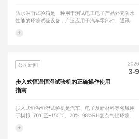
防水淋雨试验箱是一种用于测试电工电子产品外壳防水
性能的环境试验设备，广泛应用于汽车零部件、通讯设
备、灯具及户外电气产品的防护等级认证。其核心价值
+
在于通过模拟自然降雨、喷淋或浸水等条件，验证产品
在淋雨环境下的密封性和可靠性，为产品的质量提升和
市场准入提供关键数据。为了确保试验结果的准确性和
设备安全，掌握正确的使用方法至关重要。以下是关于
2026
公司新闻
防水淋雨试验箱正确使用方法的具体介绍。1、使用前的
3-9
检查与准备在启动试验箱前，检查水箱水位是否充足，
水质是否清洁。确认摆管、喷嘴及转台无堵塞、无松...
步入式恒温恒湿试验机的正确操作使用
指南
步入式恒温恒湿试验机是汽车、电子及新材料等领域用
于模拟–70℃至+150℃、20%–98%RH复杂气候环境的
核心设备，可对大型整机或批量样品进行可靠性验证。
+
其大容积与高精度要求使其对操作规范敏感。若使用不
当，易因超载运行、参数突变、冷凝水倒灌或传感器遮