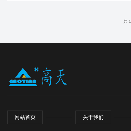
挡，导致试验失效、样品损坏甚至设备故障。步入式恒
温恒湿试验机应严格遵循布局合理、渐变调控、定期校
准、安全运行四大原则，是确保控得准、测得真、护得
共 
周的关键。一、试验前准备样品摆放规范：样品总体积
不超过箱体容积1/3，各面距内壁≥1...
网站首页
关于我们