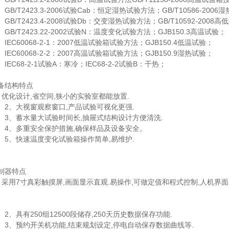
B/T2423.3-2006试验Cab：恒定湿热试验方法；GB/T10586-200
B/T2423.4-2008试验Db：交变湿热试验方法；GB/T10592-200
B/T2423.22-2002试验N：温度变化试验方法；GJB150.3高温试验；
EC60068-2-1：2007低温试验箱试验方法；GJB150.4低温试验；
EC60068-2-2：2007高温试验箱试验方法；GJB150.9湿热试验；
EC68-2-1试验A：寒冷；IEC68-2-2试验B：干热；
备结构特点
、优化设计,省空间,狭小的实验室都能放置.
、大视窗观察窗口,产品试验可视化更强.
、蓄水量大试验时间长,抽屉式结构设计方便清洗.
、多重安全保护措施,确保样品及设备安全。
、快速温度变化试验箱操作简单,易维护.
制器特点
、采用7寸真彩触摸屏,画面显示直观.易操作,可做定值和程式控制,人机界
、具有250组12500段储存,250天历史数据保存功能.
、预约开关机功能,结束规划设定,停电自动保存数据曲线等.