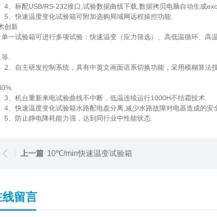
、标配USB/RS-232接口,试验数据曲线下载,数据拷贝电脑自动生成exc
、快速温度变化试验箱可附加选购局域网远程操控功能.
术创新
、单一试验箱可进行多项试验：快速温变（应力筛选）、高低温循环、高
.等.
、自主研发控制系统，具有中英文画面语系切换功能，采用模糊算法技
0%.
、机台重新来电试验曲线不中断，低温连续运行1000H不结霜技术.
、快速温度变化试验箱水路配电盘分离,减少水路故障对电器造成的安全
、防止静电降耗能力强，达到同行业中性能状态.
上一篇
10℃/min快速温变试验箱
在线留言