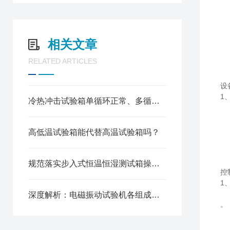
G
G
G
相关文章
I
I
RELATED ARTICLES
I
设
1
冷热冲击试验箱单循环正常、多循环总剩余时间异常故障分析与解决
2
3
4
高低温试验箱能代替高温试验箱吗？
5
规范落实步入式恒温恒湿测试箱操作流程保障测试数据精准可靠
控
1
深度解析：电磁振动试验机各组成部件的功能特性全览
。
2
3