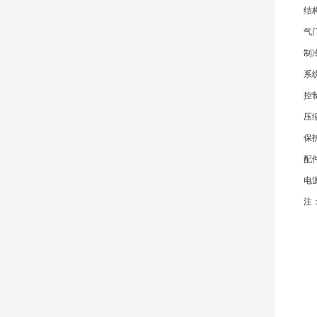
结
气
制
系
控
压
保
配
电
注