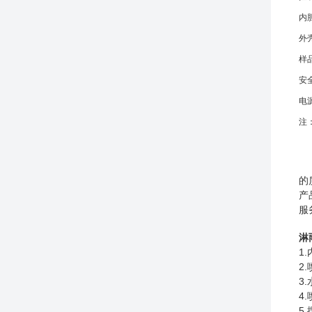
内
外
样
安
电
注
高
的
产
服
淋
1.
2
3
4
5