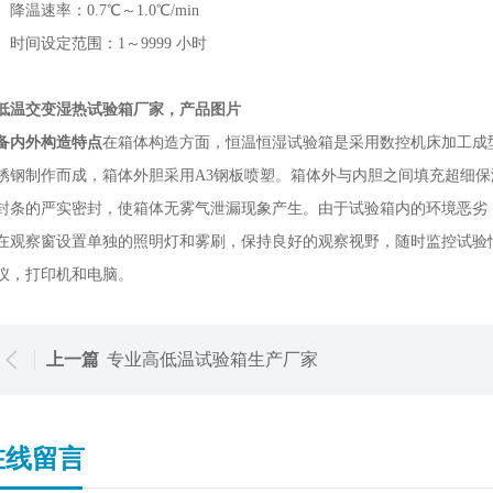
温速率：0.7℃～1.0℃/min
间设定范围：1～9999 小时
低温交变湿热试验箱厂家，产品图片
备内外构造特点
在箱体构造方面，恒温恒湿试验箱是采用数控机床加工成
锈钢制作而成，箱体外胆采用A3钢板喷塑。箱体外与内胆之间填充超细
封条的严实密封，使箱体无雾气泄漏现象产生。由于试验箱内的环境恶劣
在观察窗设置单独的照明灯和雾刷，保持良好的观察视野，随时监控试验情
仪，打印机和电脑。
上一篇
专业高低温试验箱生产厂家
在线留言