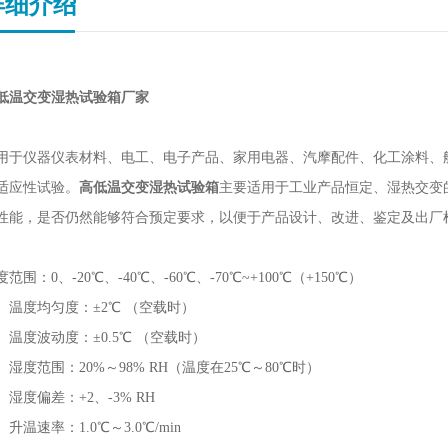
详细介绍
低温交变湿热试验箱厂家
用于仪器仪表材料、电工、电子产品、家用电器、汽摩配件、化工涂料、
适应性试验。
高低温交变湿热试验箱
主要适用于工业产品恒定、湿热交变
性能，是否仍然能够符合预定要求，以便于产品设计、改进、鉴定及出厂
度范围：0、-20℃、-40℃、-60℃、-70℃~+100℃（+150℃）
度均匀度：±2℃ （空载时）
度波动度：±0.5℃ （空载时）
度范围：20%～98% RH（温度在25℃～80℃时）
度偏差：+2、-3% RH
温速率：1.0℃～3.0℃/min