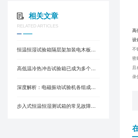
降
时
相关文章
RELATED ARTICLES
高
设
不
恒温恒湿试验箱隔层架加装电木板，原来好处这么多！
密
且
高低温冷热冲击试验箱已成为多个高技术行业的质量试金石
录
深度解析：电磁振动试验机各组成部件的功能特性全览
步入式恒温恒湿测试箱的常见故障相应解决方法分享