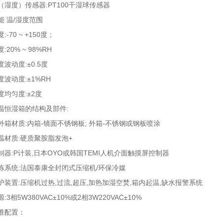
（湿度）传感器:PT100干湿球传感器
能 温/湿度范围
:-70 ~ +150度；
度:20% ~ 98%RH
度波动度:±0.5度
度波动度:±1%RH
度均匀度:±2度
温恒湿箱的结构及部件:
外箱材质:内箱-镜面不锈钢板; 外箱-不锈钢或钢板喷涂
温材质:硬质聚胺脂发泡+
制器:P计装,日本OYO或韩国TEMI人机介面触摸屏控制器
冻系统:法国泰康全封闭式压缩机/环保冷媒
护装置:压缩机过热,过流,超压,加热加湿空焚,箱内起温,缺水报警系统
源:3相5W380VAC±10%或2相3W220VAC±10%
准配置：